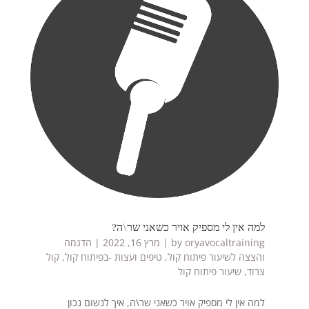
למה אין לי מספיק אויר כשאני שר\ה?
oryavocaltraining
by
|
מרץ 16, 2022
|
הדגמה
והצצה לשיעור פיתוח קול
,
טיפים ועצות -בפיתוח קול
,
קול
צרוד
,
שיעור פיתוח קול
למה אין לי מספיק אויר כשאני שר\ה, איך לנשום נכון