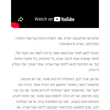
שלום אני אלהם,אני זמרת, ואני לומדת פיתוח קול אצל המורה
המדהימה, אוריה (דהישראלי)
הגעתי לכאן לאחר שהרגשתי שאני צריכה לשפר את הקול שלי,
לאחר שעזבתי אותו לכמה שנים, בלי אימונים, בלי שיעורי פיתוח
קול, אז החלטתי לבוא ללמוד אצל אוריה, אחרי שחבר שלי המליץ
לי עליה.
מה אני אגיד לכם, התחלתי להרגיש שיפור, אני לא מגזימה,
מהשיעור השני, בשיעור הראשון היא הכירה אותי, הכירה את
הקול שלי, ומהשיעור השני התחלתי להרגיש שיפור, אני פה כבר
כמה חודשים, אני לא יכולה לפספס שום שיעור, אני חייבת להגיע
מינימום פעם בשבוע, ואני גם מתאמנת בבית, אז אני ממליצה
לכם, שגם תתאמנו בבית אחרי שתבואו ללמוד אצל אוריה. אני