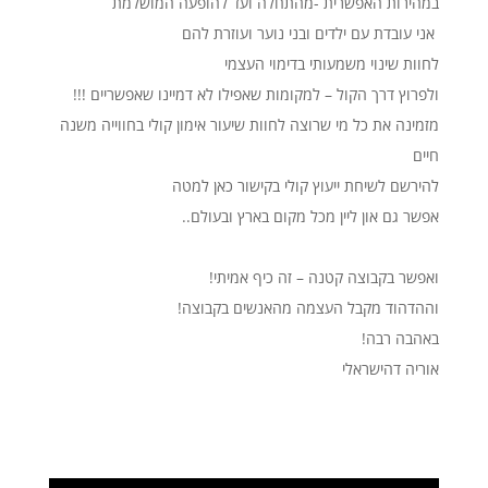
במהירות האפשרית -מהתחלה ועד להופעה המושלמת
אני עובדת עם ילדים ובני נוער ועוזרת להם
לחוות שינוי משמעותי בדימוי העצמי
ולפרוץ דרך הקול – למקומות שאפילו לא דמיינו שאפשריים !!!
מזמינה את כל מי שרוצה לחוות שיעור אימון קולי בחווייה משנה
חיים
להירשם לשיחת ייעוץ קולי בקישור כאן למטה
אפשר גם און ליין מכל מקום בארץ ובעולם..
ואפשר בקבוצה קטנה – זה כיף אמיתי!
וההדהוד מקבל העצמה מהאנשים בקבוצה!
באהבה רבה!
אוריה דהישראלי