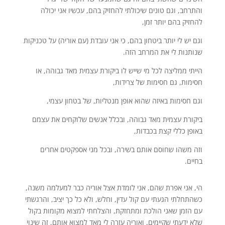
והתרחב, וגם טונים שיכולתי להחזיק בהם, עכשיו אני יכולה
להחזיק בהם יותר זמן,
וגם יש לי יותר ביטחון בהם, כי אני עובדת (עם אוריה) על טכניקות
שנותנות לי את המרחב הזה.
הייתי ממליצה לכל מי שייש לו ביקורת עצמית מאד גבוהה, או
חסימות, גם חסימות של צרידות,
וגם חסימות באיזה שהוא אופן מנטליות, של בטחון עצמי,
ביקורת עצמית מאד גבוהה, ובכלל אנשים שלוקחים את עצמם
באופן כללי קצת בכבדות,
וזה משהו שחוסם אותם בשירה, ובכל מני אספקטים אחרים
בחיים.
הי, אני אפרת שהם, אני לומדת אצל אוריה כבר למעלמה משנה,
כשהתחלתי הגעתי עם קול עדין, וחלש, ולא כל כך יציב, והרגשתי
עם הזמן שאני הולכת ומתחזקת, והצלחתי למצוא מקומות בקול
שלא ידעתי שקיימים, ואוריה עזרה לי מאד למצוא אותם, זה שינוי