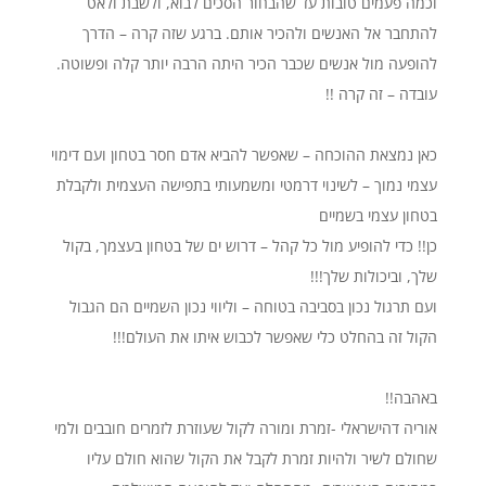
וכמה פעמים טובות עד שהבחור הסכים לבוא, ולשבת ולאט
להתחבר אל האנשים ולהכיר אותם. ברגע שזה קרה – הדרך
להופעה מול אנשים שכבר הכיר היתה הרבה יותר קלה ופשוטה.
עובדה – זה קרה !!
כאן נמצאת ההוכחה – שאפשר להביא אדם חסר בטחון ועם דימוי
עצמי נמוך – לשינוי דרמטי ומשמעותי בתפישה העצמית ולקבלת
בטחון עצמי בשמיים
כן!! כדי להופיע מול כל קהל – דרוש ים של בטחון בעצמך, בקול
שלך, וביכולות שלך!!!
ועם תרגול נכון בסביבה בטוחה – וליווי נכון השמיים הם הגבול
הקול זה בהחלט כלי שאפשר לכבוש איתו את העולם!!!
באהבה!!
אוריה דהישראלי -זמרת ומורה לקול שעוזרת לזמרים חובבים ולמי
שחולם לשיר ולהיות זמרת לקבל את הקול שהוא חולם עליו