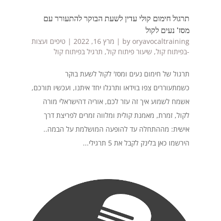
תרגול חימום קולי עדין לשעת הבוקר להתעורר עם
מסז’ נעים לקול
oryavocaltraining
by
|
מרץ 16, 2022
|
טיפים ועצות
-בפיתוח קול
,
שיעור פיתוח קול
,
תרגיל בפיתוח קול
תרגול של חימום נעים ומסז' לקול לשעת בוקר
כשמתעוררים צפו בוידאו ותרגלו יחד איתנו, ועכשיו תורכם,
אשמח לשמוע איך זה עזר לכם, אוריה דהישראלי מורה
לקול, זמרת, מאמנת קולית ומלווה זמרים לפריצת דרך
אישית: מההתחלה עד להופעה המושלמת על הבמה..
הירשמו כאן בלינק לקבל את 5 תרגילי...