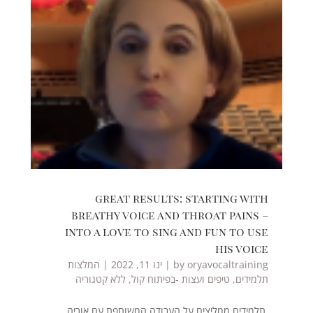
great results: starting with
breathy voice and throat pains –
into a love to sing and fun to use
his voice
oryavocaltraining
by
|
ינו 11, 2022
|
המלצות
תלמידים
,
טיפים ועצות -בפיתוח קול
,
ללא קטגוריה
תלמידים ממליצים על העבודה המשותפת עם אוריה