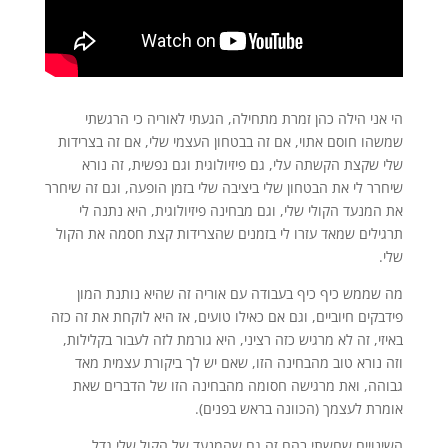
הי אני הילה כהן זמרת מתחילה, הגעתי לאוריה כי הרגשתי
שמשהו חוסם אתוי, אם זה בבטחון העצמי שלי, אם זה בצרידות
שלי שקצת הקשתה עלי, גם פיזיולוגית וגם נפשית, זה נורא
שיחרר לי את הבטחון שלי ביציבה שלי בזמן הופעה, וגם זה שיחרר
את המנעד הקולי שלי, וגם מבחינה פיזיולוגית, היא נתנה לי
תרגילים שמאד עזרו לי בזמנים שהצרידות קצת חסמה את הקול
שלי.
מה שממש כיף כיף בעבודה עם אוריה זה שהיא נותנת המון
פידבקים חיוביים, וגם אם כאילו טועים, אז היא לוקחת את זה כזה
באיזי, זה לא מרגיש כזה רציני, היא גורמת לזה לעבור בקלילות,
וזה נורא טוב מהבחינה הזו, שאם יש לך ביקורת עצמית מאד
גבוהה, ואת מרגישה חסומה מהבחינה הזו של הדברים שאת
אומרת לעצמך (הכוונה בראש בפנים).
השינויים שחשתי בהם זה גם שהמנעד של הקול שלי גדל