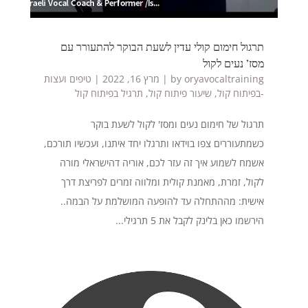
תרגול חימום קולי עדין לשעת הבוקר להתעורר עם
מסז’ נעים לקול
oryavocaltraining
by
|
מרץ 16, 2022
|
טיפים ועצות
-בפיתוח קול
,
שיעור פיתוח קול
,
תרגיל בפיתוח קול
תרגול של חימום נעים ומסז' לקול לשעת בוקר
כשמתעוררים צפו בוידאו ותרגלו יחד איתנו, ועכשיו תורכם,
אשמח לשמוע איך זה עזר לכם, אוריה דהישראלי מורה
לקול, זמרת, מאמנת קולית ומלווה זמרים לפריצת דרך
אישית: מההתחלה עד להופעה המושלמת על הבמה..
הירשמו כאן בלינק לקבל את 5 תרגילי...