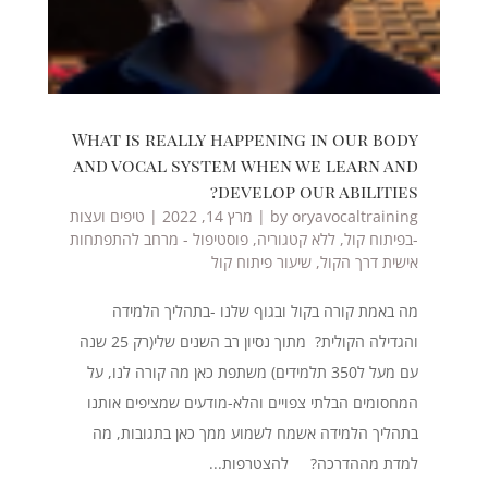
What is really happening in our body
and vocal system when we learn and
develop our abilities?
oryavocaltraining
by
|
מרץ 14, 2022
|
טיפים ועצות
-בפיתוח קול
,
ללא קטגוריה
,
פוסטיפול - מרחב להתפתחות
אישית דרך הקול
,
שיעור פיתוח קול
מה באמת קורה בקול ובגוף שלנו -בתהליך הלמידה
והגדילה הקולית? מתוך נסיון רב השנים שלי(רק 25 שנה
עם מעל ל350 תלמידים) משתפת כאן מה קורה לנו, על
המחסומים הבלתי צפויים והלא-מודעים שמציפים אותנו
בתהליך הלמידה אשמח לשמוע ממך כאן בתגובות, מה
למדת מההדרכה? להצטרפות...