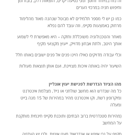
זה נוח במיוחד וחוסך זמני נסיעה יקרים, הוצאות דלק, בזבוז זמן
וחיפוש חניה במרכזי הערים
כמו כן יש לי מספר תלמידים לא מבוטל שנהנה מאוד מהלימוד
מרחוק באמצעות סקייפ, וזה עובד להם נפלא
מאחר והטכנולוגיה משוכללת וחזקה – היא מאפשרת לי לשמוע
אותך היטב, ולתת אבחון מדוייק, ייעוץ מקצועי מקיף
וכלי עבודה מדויקים כאילו היינו פנים אל פנים ישובים באותו חלל
השיעור יהיה באותה איכות מצויינת, ועם אותן תוצאות מעולות
מהו הציוד הנדרשת לפגישת יעוץ אונליין
כל מה שנדרש הוא מחשב שולחני או נייד, מצלמת אינטרנט
ומיקרופון רשת, וקו אינטרנט מהיר במהירות של 15 מגה בייט
ומעלה
(מהירות סטנדרטית ברוב הבתים) ותוכנת סקייפ חינמית מותקנת
על המחשב
סקייפ על גבי אייפון או אנדרואיד מעט איטית, ולכן יש העדפה