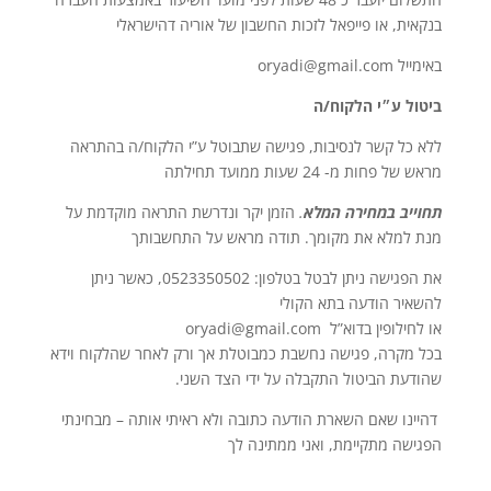
בנקאית, או פייפאל לזכות החשבון של אוריה דהישראלי
באימייל oryadi@gmail.com
ביטול ע״י הלקוח/ה
ללא כל קשר לנסיבות, פגישה שתבוטל ע”י הלקוח/ה בהתראה
מראש של פחות מ- 24 שעות ממועד תחילתה
תחוייב במחירה המלא
.
הזמן יקר ונדרשת התראה מוקדמת על
מנת למלא את מקומך. תודה מראש על התחשבותך
את הפגישה ניתן לבטל בטלפון: 0523350502, כאשר ניתן
להשאיר הודעה בתא הקולי
או לחילופין בדוא”ל oryadi@gmail.com
בכל מקרה, פגישה נחשבת כמבוטלת אך ורק לאחר שהלקוח וידא
שהודעת הביטול התקבלה על ידי הצד השני.
דהיינו שאם השארת הודעה כתובה
ולא ראיתי אותה – מבחינתי
הפגישה מתקיימת, ואני ממתינה לך