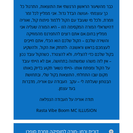
כבר מהשיעור הראשון הרגשתי את התוצאות, התרגול כל
כך עוצמתי -ועושה הבדל גדול. אני ממליץ לכל זמר
וזמרת, ולכל מי שעובד עם הקול ללמוד פיתוח קול, ואוריה
דהישראלי המורה המקסימה הזו – היא המורה שעליה אני
ממליץ בחום.אם אתם רוצים להתפרנס מהמוזיקה
והשירה שלכם – הקול שלכם הוא הכלי, אתם חייבים
לעצמכם בראש וראשונה -לתחזק את הקול, ולהשקיע
בקול שלכם כדי להצליח, ולא להצטרד, כשהקול עובד נכון
– אין לזה משהו שמשתווה בתחושה, אם לא הייתי עובד
על הקול ומפתח אותו -הייתי נשאר תקוע בדיוק באותו
מקום שבו התחלתי, התוצאות בקול שלי, ובתחושת
הבטחון שעלתה לי – עקב העבודה עם אוריה, מדברות
בעד עצמן.
תודה אוריה על העבודה הנפלאה
Rasta Vibe Boom MC ILLUSION
דורית ורמן -מורה למוסיקה וזמרת סופרן