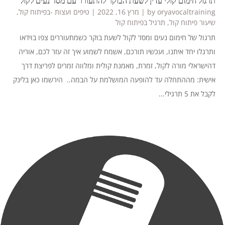
תרגול חימום קולי עדין לשעת הבוקר להתעורר עם מסז’ נעים לקול
oryavocaltraining
by
|
מרץ 16, 2022
|
טיפים ועצות -בפיתוח קול
,
שיעור פיתוח קול
,
תרגיל בפיתוח קול
תרגול של חימום נעים ומסז' לקול לשעת בוקר כשמתעוררים צפו בוידאו
ותרגלו יחד איתנו, ועכשיו תורכם, אשמח לשמוע איך זה עזר לכם, אוריה
דהישראלי מורה לקול, זמרת, מאמנת קולית ומלווה זמרים לפריצת דרך
אישית: מההתחלה עד להופעה המושלמת על הבמה.. הירשמו כאן בלינק
לקבל את 5 תרגילי...