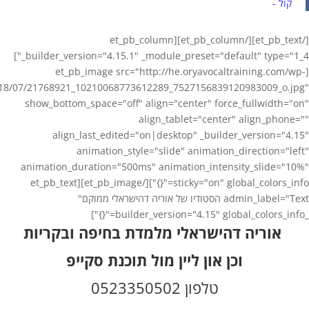
קול -‏
[/et_pb_text][/et_pb_column][et_pb_column
_builder_version="4.15.1" _module_preset="default" type="1_4"]
[et_pb_image src="http://he.oryavocaltraining.com/wp-
018/07/21768921_10210068773612289_7527156839120983009_o.jpg"
show_bottom_space="off" align="center" force_fullwidth="on"
align_tablet="center" align_phone=""
align_last_edited="on|desktop" _builder_version="4.15"
animation_style="slide" animation_direction="left"
animation_duration="500ms" animation_intensity_slide="10%"
sticky="on" global_colors_info="{}"][/et_pb_image][et_pb_text
admin_label="Text הסטודיו של אוריה דהישראלי ממוקם"
_builder_version="4.15" global_colors_info="{}"]
אוריה דהישראלי מלמדת בחיפה ובקריות
וכן און ליין מול תוכנת סקייפ
טלפון 0523350502