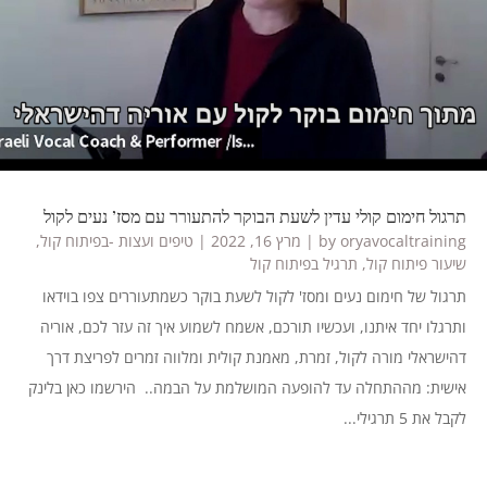
תרגול חימום קולי עדין לשעת הבוקר להתעורר עם מסז’ נעים לקול
oryavocaltraining
by
|
מרץ 16, 2022
|
טיפים ועצות -בפיתוח קול
,
שיעור פיתוח קול
,
תרגיל בפיתוח קול
תרגול של חימום נעים ומסז' לקול לשעת בוקר כשמתעוררים צפו בוידאו
ותרגלו יחד איתנו, ועכשיו תורכם, אשמח לשמוע איך זה עזר לכם, אוריה
דהישראלי מורה לקול, זמרת, מאמנת קולית ומלווה זמרים לפריצת דרך
אישית: מההתחלה עד להופעה המושלמת על הבמה.. הירשמו כאן בלינק
לקבל את 5 תרגילי...