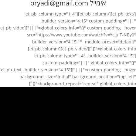
אימייל oryadi@gmail.com
[/et_pb_text][/et_pb_column][et_pb_column type="1_4"
_builder_version="4.15" custom_padding="|||"
global_colors_info="{}" custom_padding__hover="|||"][et_pb_video
src="https://www.youtube.com/watch?v=YcJuIT-NBy0"
_builder_version="4.15.1" _module_preset="default"
global_colors_info="{}"][/et_pb_video][/et_pb_column]
[et_pb_column type="1_4" _builder_version="4.15"
custom_padding="|||" global_colors_info="{}"
custom_padding__hover="|||"][et_pb_text _builder_version="4.15"
background_size="initial" background_position="top_left"
background_repeat="repeat" global_colors_info="{}"]