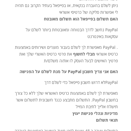
ניתן לשלם בהעברה בנקאית, או בפייפאל בעתיד הקרוב גם תהיה
לי אפשרות סליקה של כרטיסי אשראי
האם תשלום בפייפאל הוא תשלום מאובטח
PayPal נחשב לדרך הבטוחה ומאובטחת ביותר לשלם על
עסקאות באינטרנט
. PayPal מאפשרת לך לשלם בעבור מוצרים ושירותים באמצעות
כרטיס אשראי
מבלי לחשוף
את פרטי כרטיס האשרי שלך ואת
פרטיך האישים לבעל העסק לו את/ה משלם/ת
האם אני צריך חשבון PayPal על מנת לשלם על הפגישה
PayPalלא דרוש חשבון פייפאל כדי לשלם דרך
מאפשרת לך לשלם באמצעות כרטיס האשראי שלך ללא כל צורך
בחשבון PayPal. התשלום מתבצע כנגד חשבונית לתשלום אשר
תישלח אלייך לתיבת המייל
מדיניות ונהלי פגישת יעוץ
תנאי תשלום
התשלום יועבר כ 48 שעות לפני מועד השיעור באמצעות העברה