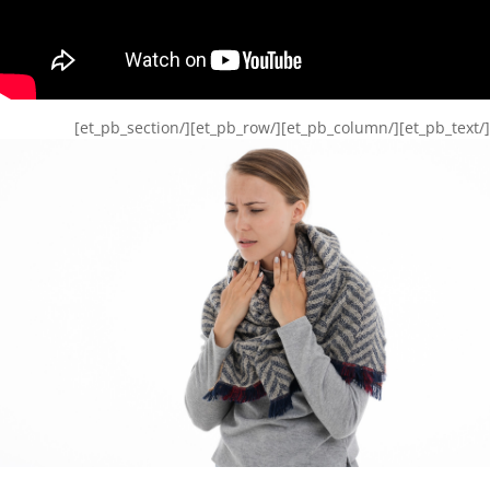
[/et_pb_text][/et_pb_column][/et_pb_row][/et_pb_section]