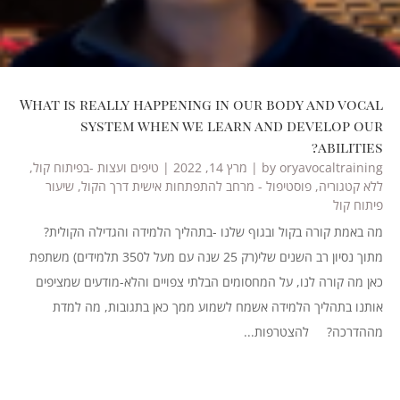
What is really happening in our body and vocal
system when we learn and develop our
abilities?
oryavocaltraining
by
|
מרץ 14, 2022
|
טיפים ועצות -בפיתוח קול
,
ללא קטגוריה
,
פוסטיפול - מרחב להתפתחות אישית דרך הקול
,
שיעור
פיתוח קול
מה באמת קורה בקול ובגוף שלנו -בתהליך הלמידה והגדילה הקולית?
מתוך נסיון רב השנים שלי(רק 25 שנה עם מעל ל350 תלמידים) משתפת
כאן מה קורה לנו, על המחסומים הבלתי צפויים והלא-מודעים שמציפים
אותנו בתהליך הלמידה אשמח לשמוע ממך כאן בתגובות, מה למדת
מההדרכה? להצטרפות...