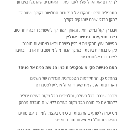
לך לקדם את הקול שלך לעבר פתרון האתגרים שהתגלו באבחון
התרגילים הללו יתמקדו על הנקודות החלשות בקולך ויעזור לך
לתקן הרגלי שירה שמזיקים לקולך
ויבנו לך קול גמיש, חזק, ומאוזן ויעזור לך להישמע הרבה יותר טוב
כיצד מתקיימת פגישת אונליין
פגישות יעוץ מתקיימת אונליין בשיחת וידאו באמצעות תוכנת
סקייפ בנוחיות ביתית, בזמנך הנוח מול מחשב נייח או נייד בחיבור
לאינטרנט אלחוטי ביתי
האם פגישת סקייפ אפקטיבית כמו פגישת פנים אל פנים?
בהחלט כן, ההתקדמות הטכנולגית הגדולה של השנים
האחרונות הפכה את שיעורי הקול אונליין לסטנדרט
ולדבר שיגרתי בכל העולם, ותלמידים מכל מקום בעולם יכולים
ללמוד עם כל מורה מכל מקום בעולם ללא שום מגבלת מרחק
אני יכולה לשתף בהזדמנות זו, כי אני בעצמי לומדת עם מורים
מהארץ ומחו”ל באמצעות תוכנת סקייפ