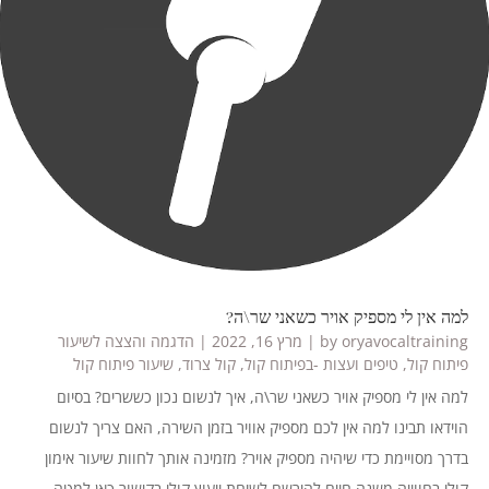
למה אין לי מספיק אויר כשאני שר\ה?
oryavocaltraining
by
|
מרץ 16, 2022
|
הדגמה והצצה לשיעור
פיתוח קול
,
טיפים ועצות -בפיתוח קול
,
קול צרוד
,
שיעור פיתוח קול
למה אין לי מספיק אויר כשאני שר\ה, איך לנשום נכון כששרים? בסיום
הוידאו תבינו למה אין לכם מספיק אוויר בזמן השירה, האם צריך לנשום
בדרך מסויימת כדי שיהיה מספיק אויר? מזמינה אותך לחוות שיעור אימון
קולי בחווייה משנה חיים להירשם לשיחת ייעוץ קולי בקישור כאן למטה