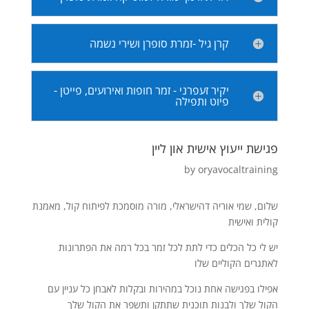
קרן גיל -זמרת סופרן ושירי נשמה
יקיר זעפרני - זמר חופות ואירועים, פייטן -
פיוט ותפילה
פגישת ייעוץ אישית און ליין
by
oryavocaltraining
שלום, שמי אוריה דהישראלי, מורה מוסמכת לפיתוח קול, מאמנת
קולית ואישית
יש לי כל הכלים כדי לתת לכל זמר בכל רמה את הפתרונות
לאתגרים הקוליים שלו
אפילו בפגישה אחת נוכל במהירות ובקלות לאבחן כל עניין עם
הקול שלך ולבנות תוכנית שתתקן ותשפר את הקול שלך