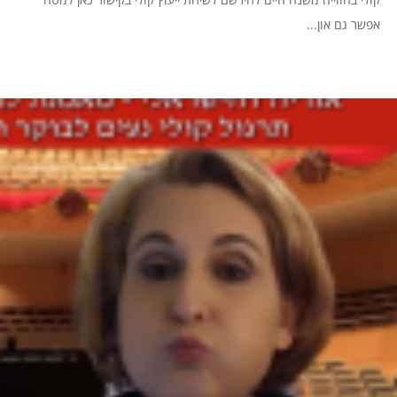
אפשר גם און...