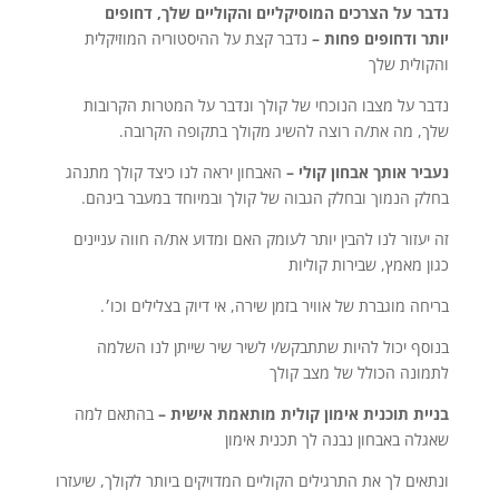
נדבר על הצרכים המוסיקליים והקוליים שלך, דחופים
יותר ודחופים פחות –
נדבר קצת על ההיסטוריה המוזיקלית
והקולית שלך
נדבר על מצבו הנוכחי של קולך ונדבר על המטרות הקרובות
שלך, מה את/ה רוצה להשיג מקולך בתקופה הקרובה.
נעביר אותך אבחון קולי –
האבחון יראה לנו כיצד קולך מתנהג
בחלק הנמוך ובחלק הגבוה של קולך ובמיוחד במעבר בינהם.
זה יעזור לנו להבין יותר לעומק האם ומדוע את/ה חווה עניינים
כגון מאמץ, שבירות קוליות
בריחה מוגברת של אוויר בזמן שירה, אי דיוק בצלילים וכו׳.
בנוסף יכול להיות שתתבקש/י לשיר שיר שייתן לנו השלמה
לתמונה הכולל של מצב קולך
בניית תוכנית אימון קולית מותאמת אישית –
בהתאם למה
שאגלה באבחון נבנה לך תכנית אימון
ונתאים לך את התרגילים הקוליים המדויקים ביותר לקולך, שיעזרו