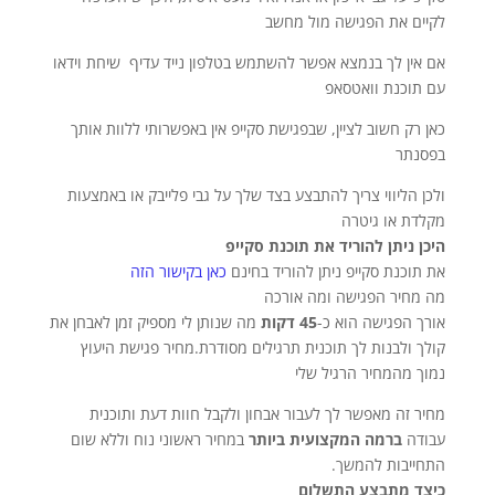
לקיים את הפגישה מול מחשב
אם אין לך בנמצא אפשר להשתמש בטלפון נייד עדיף שיחת וידאו
עם תוכנת וואטסאפ
כאן רק חשוב לציין, שבפגישת סקייפ אין באפשרותי ללוות אותך
בפסנתר
ולכן הליווי צריך להתבצע בצד שלך על גבי פלייבק או באמצעות
מקלדת או גיטרה
היכן ניתן להוריד את תוכנת סקייפ
את תוכנת סקייפ ניתן להוריד בחינם
כאן בקישור הזה
מה מחיר הפגישה ומה אורכה
אורך הפגישה הוא כ-
45 דקות
מה שנותן לי מספיק זמן לאבחן את
קולך ולבנות לך תוכנית תרגילים מסודרת.מחיר פגישת היעוץ
נמוך מהמחיר הרגיל שלי
מחיר זה מאפשר לך לעבור אבחון ולקבל חוות דעת ותוכנית
עבודה
ברמה המקצועית ביותר
במחיר ראשוני נוח וללא שום
התחייבות להמשך.
כיצד מתבצע התשלום