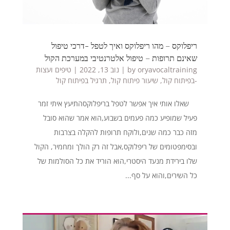
ריפלוקס – מהו ריפלוקס ואיך לטפל -דרכי טיפול
שאינם תרופות – טיפול אלטרנטיבי במערכת הקול
oryavocaltraining
by
|
נוב 13, 2022
|
טיפים ועצות
-בפיתוח קול
,
שיעור פיתוח קול
,
תרגיל בפיתוח קול
שאלו אותי איך אפשר לטפל בריפלוקסהתיעץ איתי זמר
פעיל שמופיע כמה פעמים בשבוע,הוא אמר שהוא סובל
מזה כבר כמה שנים,ולוקח תרופות להקלה בצרבות
ובסימפטומים של ריפלוקס,אבל זה רק הולך ומחמיר, הקול
שלו בירידת מנעד היסטרי,הוא הוריד את כל הסולמות של
כל השירים,והוא על סף...