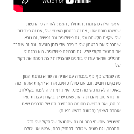
הי אני הילה כהן זמרת מתחילה, הגעתי לאוריה כי הרגשתי
שמשהו חוסם אתוי, אם זה בבטחון העצמי שלי, אם זה בצרידות
שלי שקצת הקשתה עלי, גם פיזיולוגית וגם נפשית, זה נורא
שיחרר לי את הבטחון שלי ביציבה שלי בזמן הופעה, וגם זה שיחרר
את המנעד הקולי שלי, וגם מבחינה פיזיולוגית, היא נתנה לי
תרגילים שמאד עזרו לי בזמנים שהצרידות קצת חסמה את הקול
שלי.
מה שממש כיף כיף בעבודה עם אוריה זה שהיא נותנת המון
פידבקים חיוביים, וגם אם כאילו טועים, אז היא לוקחת את זה כזה
באיזי, זה לא מרגיש כזה רציני, היא גורמת לזה לעבור בקלילות,
וזה נורא טוב מהבחינה הזו, שאם יש לך ביקורת עצמית מאד
גבוהה, ואת מרגישה חסומה מהבחינה הזו של הדברים שאת
אומרת לעצמך (הכוונה בראש בפנים).
השינויים שחשתי בהם זה גם שהמנעד של הקול שלי גדל
והתרחב, וגם טונים שיכולתי להחזיק בהם, עכשיו אני יכולה