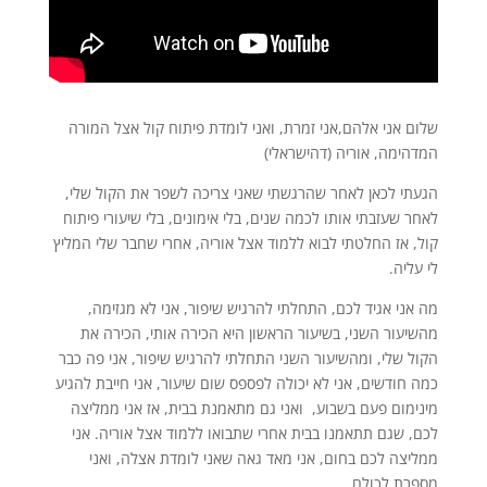
שלום אני אלהם,אני זמרת, ואני לומדת פיתוח קול אצל המורה
המדהימה, אוריה (דהישראלי)
הגעתי לכאן לאחר שהרגשתי שאני צריכה לשפר את הקול שלי,
לאחר שעזבתי אותו לכמה שנים, בלי אימונים, בלי שיעורי פיתוח
קול, אז החלטתי לבוא ללמוד אצל אוריה, אחרי שחבר שלי המליץ
לי עליה.
מה אני אגיד לכם, התחלתי להרגיש שיפור, אני לא מגזימה,
מהשיעור השני, בשיעור הראשון היא הכירה אותי, הכירה את
הקול שלי, ומהשיעור השני התחלתי להרגיש שיפור, אני פה כבר
כמה חודשים, אני לא יכולה לפספס שום שיעור, אני חייבת להגיע
מינימום פעם בשבוע, ואני גם מתאמנת בבית, אז אני ממליצה
לכם, שגם תתאמנו בבית אחרי שתבואו ללמוד אצל אוריה. אני
ממליצה לכם בחום, אני מאד גאה שאני לומדת אצלה, ואני
מספרת לכולם.