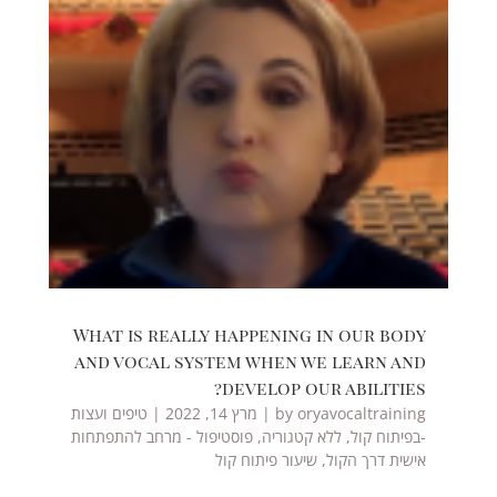
What is really happening in our body
and vocal system when we learn and
develop our abilities?
oryavocaltraining
by
|
מרץ 14, 2022
|
טיפים ועצות
-בפיתוח קול
,
ללא קטגוריה
,
פוסטיפול - מרחב להתפתחות
אישית דרך הקול
,
שיעור פיתוח קול