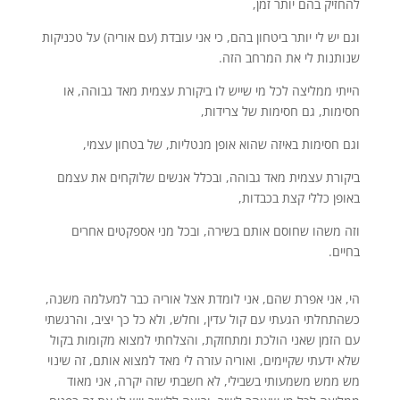
להחזיק בהם יותר זמן,
וגם יש לי יותר ביטחון בהם, כי אני עובדת (עם אוריה) על טכניקות
שנותנות לי את המרחב הזה.
הייתי ממליצה לכל מי שייש לו ביקורת עצמית מאד גבוהה, או
חסימות, גם חסימות של צרידות,
וגם חסימות באיזה שהוא אופן מנטליות, של בטחון עצמי,
ביקורת עצמית מאד גבוהה, ובכלל אנשים שלוקחים את עצמם
באופן כללי קצת בכבדות,
וזה משהו שחוסם אותם בשירה, ובכל מני אספקטים אחרים
בחיים.
הי, אני אפרת שהם, אני לומדת אצל אוריה כבר למעלמה משנה,
כשהתחלתי הגעתי עם קול עדין, וחלש, ולא כל כך יציב, והרגשתי
עם הזמן שאני הולכת ומתחזקת, והצלחתי למצוא מקומות בקול
שלא ידעתי שקיימים, ואוריה עזרה לי מאד למצוא אותם, זה שינוי
מש ממש משמעותי בשבילי, לא חשבתי שזה יקרה, אני מאוד