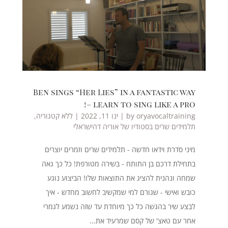
Ben sings “Her Lies” in a fantastic way
– learn to sing like a pro!
oryavocaltraining
by
|
ינו 11, 2022
|
ללא קטגוריה
,
תלמידים שרים בסטודיו של אוריה דהישראלי
מיני סדרת וידאו חדשה - תלמידים שרים וזמרים יוצרים
בתחילת דרכם בן התותח - בשירה מטורפת! כל כך גאה
שמחה ונהנית להציג את התוצאות שלו! הביצוע נוגע
כובש ואישי - שגורם למי שמקשיב לחשוב מחדש - איך
לבצע שיר בהגשה כל כך מיוחדת עד שזה נשמע לגמרי
אחר עם טאצ' של קסם שמרעיד את...