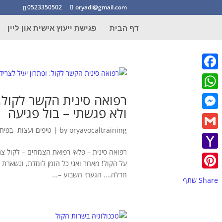
0523350502
oryadi@gmail.com
דף הבית
פגישת ייעוץ אישית און ליין
Facebook
רפואה סינית הקשר לקול, 
WhatsApp
ולא פגשתי – בול פגיעה
Messenger
oryavocaltraining
by
|
טיפים ועצות -בפית
Gmail
רפואה סינית – פלאי רפואת הצמחים – לקול צ
Yahoo
על הקול! מאחר ואני כל הזמן לומדת, ונשארת
Mail
חדלה…. הגעתי השבוע –...
Pinterest
Share שתף