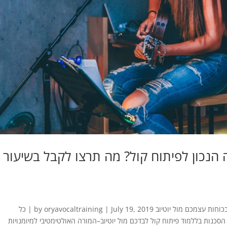
הנכון לפיתוח קול? מה תרצו לקבל בשיעור
הבלוג לזמרים מה הסכנות בללמוד פיתוח קול בכוחות עצמכם מול יוטיוב by oryavocaltraining | July 19, 2019 | כל
, ללא קטגוריה | 0 Comments מהן הסכנות בללמוד פיתוח קול לבדכם מול יוטיוב–המורה האולטימטיבי למיומנויות